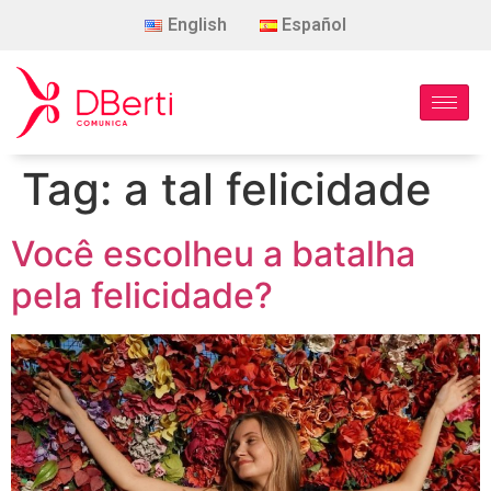
English
Español
Tag:
a tal felicidade
Você escolheu a batalha
pela felicidade?