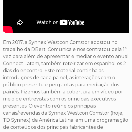
Em 2017, a Synnex Westcon Comstor apostou no
trabalho da DBerti Comunica e nos contratou pela 1ª
vez para além de apresentar e mediar o evento anual
Connect Latam, também roteirizar em espanhol os 2
dias do encontro. Este material continha as
introduções de cada painel, as interações com o
público presente e perguntas para mediação dos
painéis. Fizemos também a cobertura em vídeo por
meio de entrevistas com os principais executivos
presentes. O evento reúne os principais
canais/revendas da Synnex Westcon Comstor (hoje,
TD Synnex) da América Latina, em uma programação
de conteúdos dos principais fabricantes de