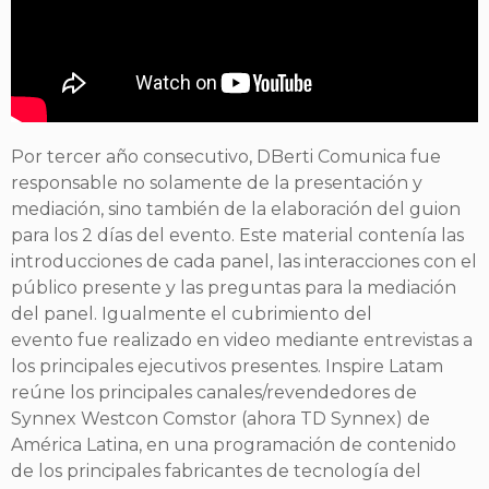
Por tercer año consecutivo, DBerti Comunica fue
responsable no solamente de la presentación y
mediación, sino
también de la elaboración del guion
para los 2 días del evento. Este material contenía las
introducciones de cada panel,
las interacciones con el
público presente y las preguntas para la mediación
del panel. Igualmente el cubrimiento del
evento fue realizado en video mediante entrevistas a
los principales ejecutivos presentes. Inspire Latam
reúne los
principales canales/revendedores de
Synnex Westcon Comstor (ahora TD Synnex) de
América Latina, en una
programación de contenido
de los principales fabricantes de tecnología del